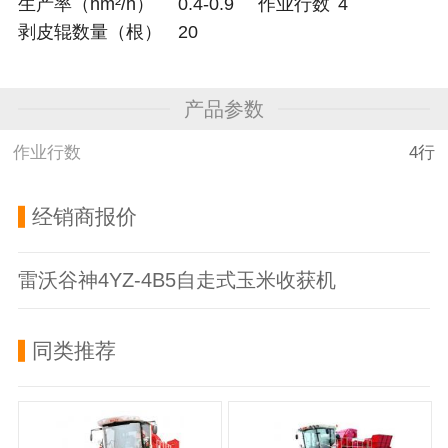
生产率（hm²/h）
0.4-0.9
作业行数
4
剥皮辊数量（根）
20
产品参数
作业行数
4行
经销商报价
雷沃谷神4YZ-4B5自走式玉米收获机
同类推荐