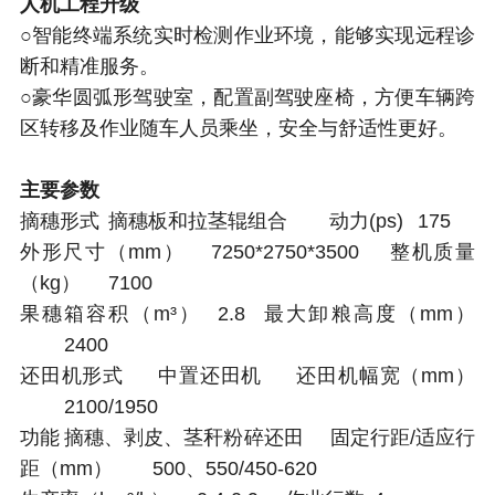
人机工程升级
○智能终端系统实时检测作业环境，能够实现远程诊
断和精准服务。
○豪华圆弧形驾驶室，配置副驾驶座椅，方便车辆跨
区转移及作业随车人员乘坐，安全与舒适性更好。
主要参数
摘穗形式
摘穗板和拉茎辊组合
动力(ps)
175
外形尺寸（mm）
7250*2750*3500
整机质量
（kg）
7100
果穗箱容积（m³）
2.8
最大卸粮高度（mm）
2400
还田机形式
中置还田机
还田机幅宽（mm）
2100/1950
功能
摘穗、剥皮、茎秆粉碎还田
固定行距/适应行
距（mm）
500、550/450-620