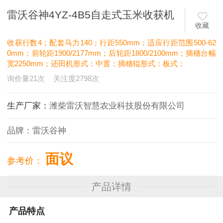
雷沃谷神4YZ-4B5自走式玉米收获机
收藏
收获行数4；配套马力140；行距550mm；适应行距范围500-62
0mm；前轮距1900/2177mm；后轮距1800/2100mm；摘穗台幅
宽2250mm；还田机形式：中置；摘穗辊形式：板式；
询价量
21
次
关注度
2798
次
生产厂家：
潍柴雷沃智慧农业科技股份有限公司
品牌：
雷沃谷神
面议
参考价：
产品详情
产品特点