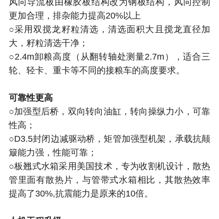
风向导流板由橡胶板结构改为钢板结构，风向控制
更加合理，排杂能力提高20%以上
○采用双搅龙籽粒清选，清选面积大且搅龙直径加
大，籽粒清选干净；
○2.4m卸粮高度（从翻转轴处测量2.7m），适合三
轮、轻卡、重卡等不同的接粮车的高度要求。
可靠性更高
○加强型后桥，双向转向油缸，转向操纵力小，可靠
性高；
○D3.5封闭边减驱动桥，矩管加强型机架，承载抗颠
簸能力强，性能可靠；
○板翘式水箱采用美国技术，专为收割机设计，散热
管里面有散热片，与管带式水箱相比，其散热效率
提高了30%,抗震能力是原来的10倍。