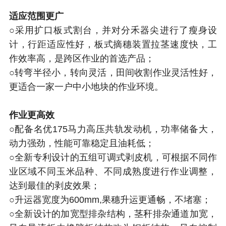
适应范围更广
○采用扩口板式割台，并对分禾器尖进行了瘦身设
计，行距适应性好，板式摘穗装置拉茎速度快，工
作效率高，是跨区作业的首选产品；
○转弯半径小，转向灵活，田间收割作业灵活性好，
更适合一家一户中小地块的作业环境。
作业更高效
○配备名优175马力高压共轨发动机，功率储备大，
动力强劲，性能可靠稳定且油耗低；
○全新专利设计的五组可调式剥皮机，可根据不同作
业区域不同玉米品种、不同成熟度进行作业调整，
达到最佳的剥皮效果；
○升运器宽度为600mm,果穗升运更通畅，不堵塞；
○全新设计的加宽型排杂结构，茎秆排杂通道加宽，