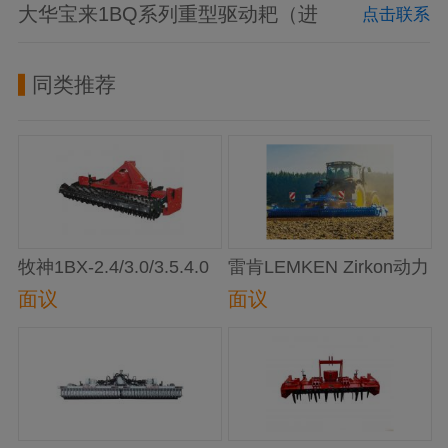
大华宝来1BQ系列重型驱动耙（进
点击联系
口）
同类推荐
牧神1BX-2.4/3.0/3.5.4.0
雷肯LEMKEN Zirkon动力
动力旋转耙
驱动耙奇康
面议
面议