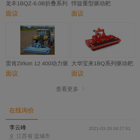
龙丰1BQZ-6.0B折叠系列
悍旋重型驱动耙
驱动耙
面议
面议
雷肯Zirkon 12 400动力驱
大华宝来1BQ系列驱动耙
动耙
面议
面议
查看更多
在线询价
李云峰
2021-03-28 04:27:51
江苏省 盐城市