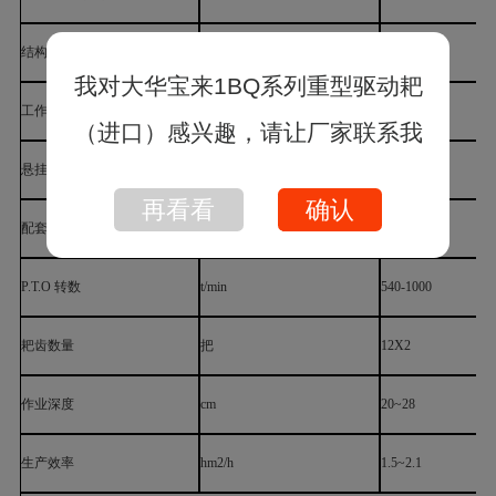
结构质量
kg
1595
工作幅宽
cm
300
悬挂系统
类别
Ⅱ~Ⅲ
配套动力
马力
140~160
P.T.O 转数
t/min
540-1000
耙齿数量
把
12X2
作业深度
cm
20~28
生产效率
hm2/h
1.5~2.1