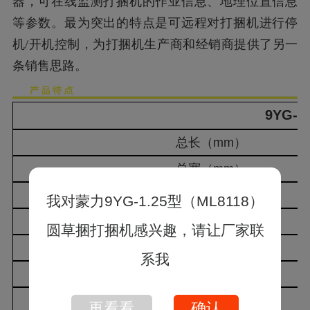
器，可在线监测打捆机的作业信息、地理位置信息
等参数。最为突出的特点是可远程对打捆机进行停
机/开机控制，为打捆机生产商和经销商提供了另一
条销售思路。
9YG
-1
总长（mm）
总宽（mm）
总高（mm）
总重（kg）
捡拾宽度（mm）
弹齿梁（根）
捡拾器提升方式