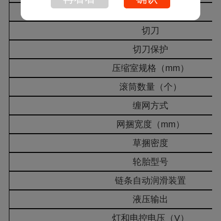
喂入器结构型式
切刀
切刀保护
压缩室规格（mm）
滚筒数量（个）
缠网方式
网捆宽度（mm）
草捆密度
轮胎型号
链条自动润滑装置
液压输出
灯和电控电压（V）