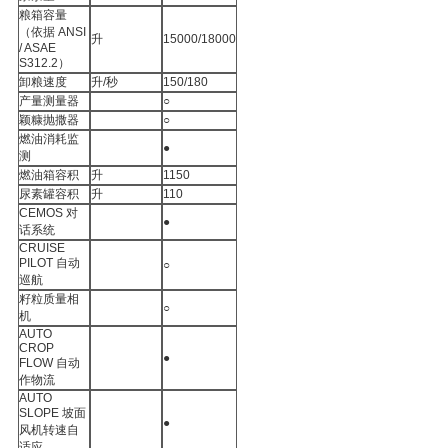
粮箱容量
（依据
ANSI
升
15000/18000
/ ASAE
S312.2）
卸粮速度
升
/秒
150/180
产量测量器
○
颖糠抛撒器
○
燃油消耗监
●
测
燃油箱容积
升
1150
尿素罐容积
升
110
CEMOS
对
●
话系统
CRUISE
PILOT
自动
○
巡航
籽粒质量相
○
机
AUTO
CROP
●
FLOW
自动
作物流
AUTO
SLOPE
坡面
●
风机转速自
适应