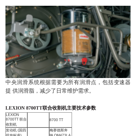
中央润滑系统根据需要为所有润滑点，包括变速器
提 供润滑脂，减少了日常维护需求。
LEXION 8700TT联合收割机主要技术参数
LEXION
8700TT
联合
8700 TT
收割机
发动机
(国四
梅赛德斯奔
排放标准)
驰
OM473LA