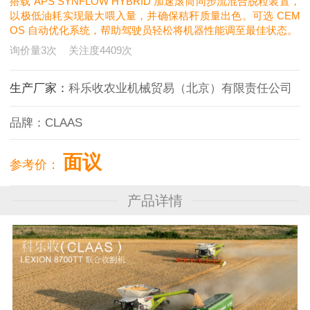
搭载 APS SYNFLOW HYBRID 加速滚筒同步流混合脱粒装置，
以极低油耗实现最大喂入量，并确保秸秆质量出色。可选 CEM
OS 自动优化系统，帮助驾驶员轻松将机器性能调至最佳状态。
询价量
3
次
关注度
4409
次
生产厂家：
科乐收农业机械贸易（北京）有限责任公司
品牌：
CLAAS
面议
参考价：
产品详情