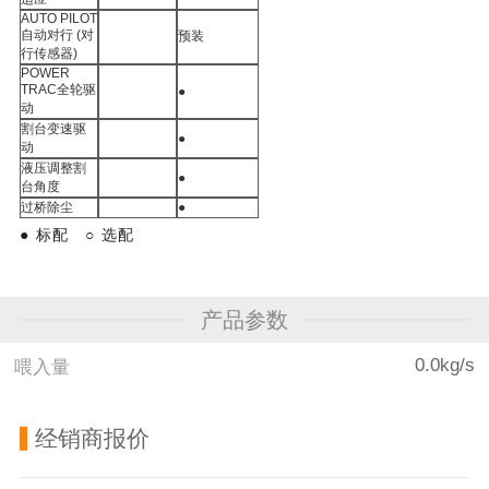
AUTO PILOT
自动对行 (对
预装
行传感器)
POWER
TRAC
全轮驱
●
动
割台变速驱
●
动
液压调整割
●
台角度
过桥除尘
●
●
标配 ○
选配
产品参数
0.0kg/s
喂入量
经销商报价