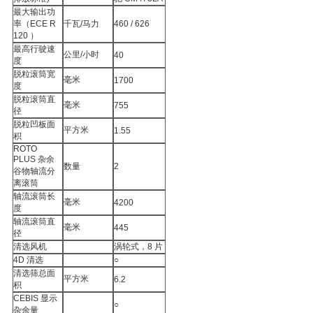
最大输出功
率（
ECE R
千瓦
/马力
460 / 626
120 ）
最高行驶速
公里
/小时
40
度
脱粒滚筒宽
毫米
1700
度
脱粒滚筒直
毫米
755
径
脱粒凹板面
平方米
1.55
积
ROTO
PLUS
杂余
数量
2
谷物轴流分
离滚筒
轴流滚筒长
毫米
4200
度
轴流滚筒直
毫米
445
径
清选风机
涡轮式，
8 片
4D
清选
○
清选筛总面
平方米
6.2
积
CEBIS
显示
○
杂余量