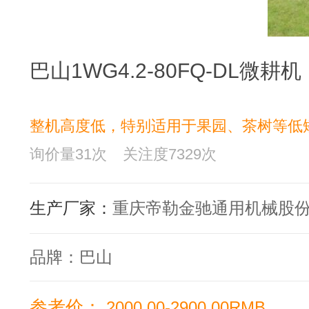
巴山1WG4.2-80FQ-DL微耕机
整机高度低，特别适用于果园、茶树等低
询价量
31
次
关注度
7329
次
生产厂家：
重庆帝勒金驰通用机械股
品牌：
巴山
参考价：
2000.00-2900.00RMB