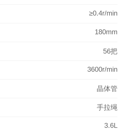
≥0.4r/min
180mm
56把
3600r/min
晶体管
手拉绳
3.6L