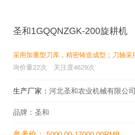
圣和1GQQNZGK-200旋耕机
采用加重型刀库，精密铸造成型；刀轴采
询价量
22
次
关注度
4629
次
生产厂家：
河北圣和农业机械有限公
品牌：
圣和
参考价：
5000.00-17000.00RMB