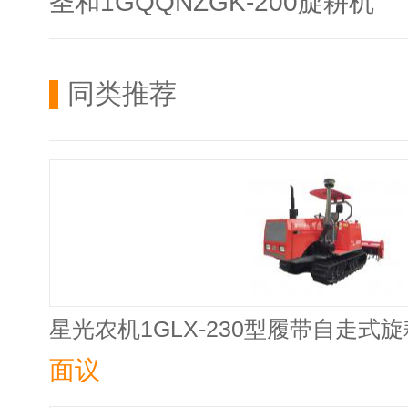
圣和1GQQNZGK-200旋耕机
同类推荐
星光农机1GLX-230型履带自走式
面议