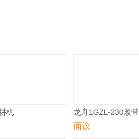
旋耕机
龙舟1GZL-23
面议