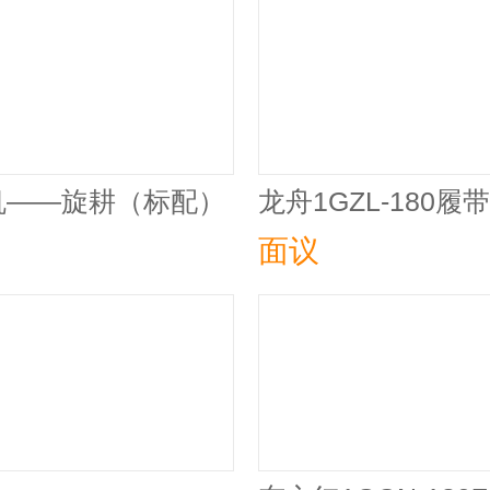
机——旋耕（标配）
龙舟1GZL-18
面议