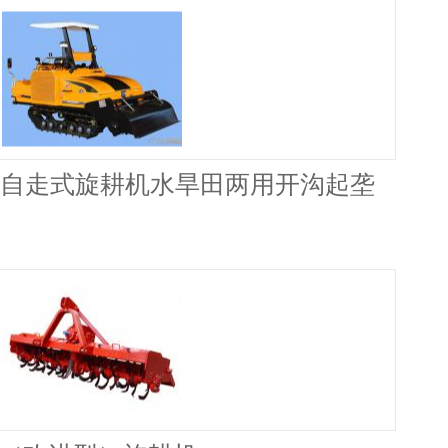
0履带自走式旋耕机水旱田两用开沟起垄