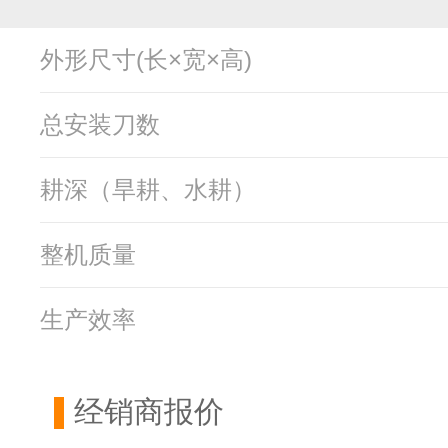
外形尺寸(长×宽×高)
总安装刀数
耕深（旱耕、水耕）
整机质量
生产效率
经销商报价