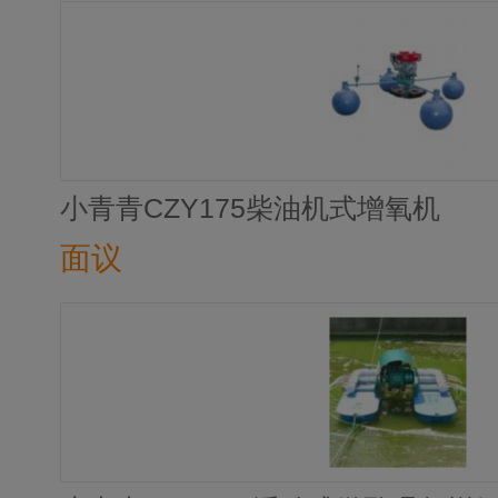
小青青CZY175柴油机式增氧机
面议