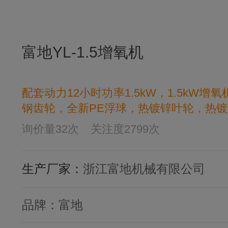
富地YL-1.5增氧机
配套动力12小时功率1.5kW，1.5
钢齿轮，全新PE浮球，热镀锌叶轮，热镀锌
询价量
32
次
关注度
2799
次
生产厂家：
浙江富地机械有限公司
品牌：
富地