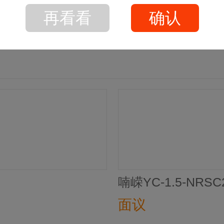
再看看
确认
喃嵘YC-1.5-NRS
面议