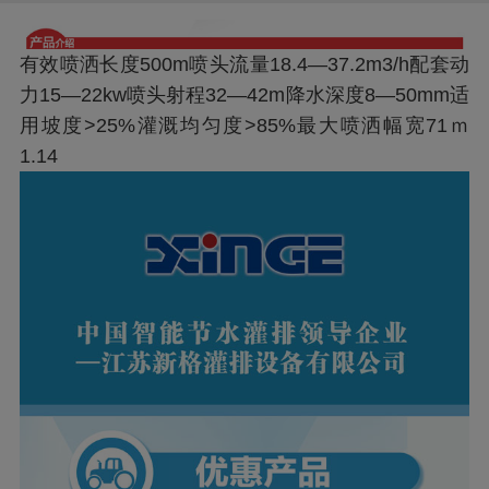
有效喷洒长度500m喷头流量18.4—37.2m3/h配套动
力15—22kw喷头射程32—42m降水深度8—50mm适
用坡度>25%灌溉均匀度>85%最大喷洒幅宽71ｍ
1.14