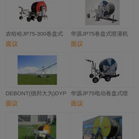
农哈哈JP75-300卷盘式
华源JP75卷盘式喷灌机
喷灌机
（传统型）
面议
面议
DEBONT(德邦大为)DYP
华源JP75电动卷盘式喷
系列指针式喷灌机
灌机
面议
面议