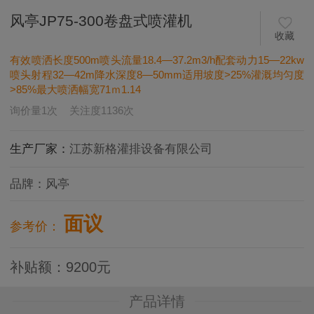
风亭JP75-300卷盘式喷灌机
收藏
有效喷洒长度500m喷头流量18.4—37.2m3/h配套动力15—22kw
喷头射程32—42m降水深度8—50mm适用坡度>25%灌溉均匀度
>85%最大喷洒幅宽71ｍ1.14
询价量
1
次
关注度
1136
次
生产厂家：
江苏新格灌排设备有限公司
品牌：
风亭
面议
参考价：
补贴额
：
9200
元
产品详情