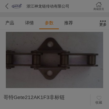
浙江神龙链传动有限公司
商城首页
产品
详情
参数
推荐
更多
哥特Gete212AK1F3非标链
收藏