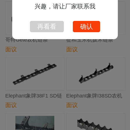
兴趣，请让厂家联系我
再看看
确认
哥特Gete农机链条
征和玉米机拨禾链条
面议
面议
Elephant象牌38F1 SD链
Elephant象牌I38SD农机
条
链
面议
面议