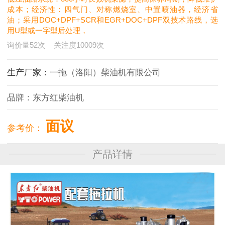
成本；经济性：四气门、对称燃烧室、中置喷油器，经济省
油；采用DOC+DPF+SCR和EGR+DOC+DPF双技术路线，选
用U型或一字型后处理，
询价量
52
次
关注度
10009
次
生产厂家：
一拖（洛阳）柴油机有限公司
品牌：
东方红柴油机
面议
参考价：
产品详情