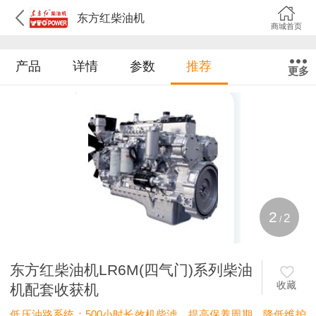
东方红柴油机
商城首页
产品
详情
参数
推荐
更多
2
2
/
东方红柴油机LR6M(四气门)系列柴油
收藏
机配套收获机
低压油路系统：500小时长效机柴滤，提高保养周期，降低维护