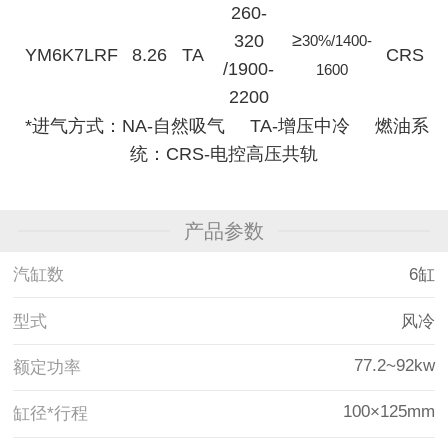
260-
≥
320
30%/1400-
YM6K7LRF
8.26
TA
CRS
/1900-
1600
2200
*进气方式：NA-自然吸气 TA-增压中冷 燃油系
统：CRS-电控高压共轨
产品参数
汽缸数
6缸
型式
风冷
77.2~92kw
额定功率
100×125mm
缸径*行程