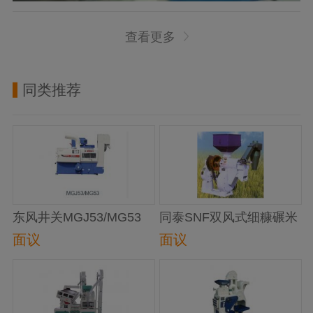
查看更多
同类推荐
东风井关MGJ53/MG53
同泰SNF双风式细糠碾米
碾米机
机
面议
面议