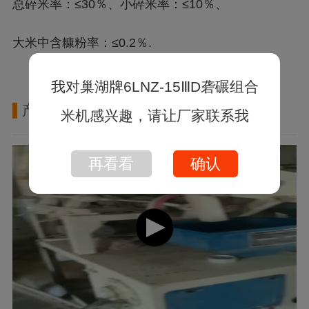
总碎米率：≤30％、小碎米率：≤10％、
大米中含糠粉率：≤0.2％.
我对巢湖牌6LNZ-15ⅢD砻碾组合
产品视频
米机感兴趣，请让厂家联系我
再看看
确认