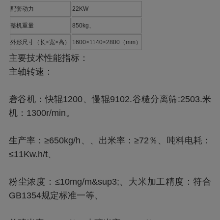
配套动力
22KW
整机重量
850kg、
外形尺寸（长×宽×高）
1600×1140×2800（mm）
主要技术性能指标：
主轴转速：
砻谷机：快辊1200、慢辊9102.谷糙分离筛:2503.米
机：1300r/min。
生产率：≥650kg/h、、出米率：≥72％、吨料电耗：
≤11Kw.h/t、
粉尘浓度：≤10mg/m&sup3;、大米加工精度：符合
GB1354规定标准一等、