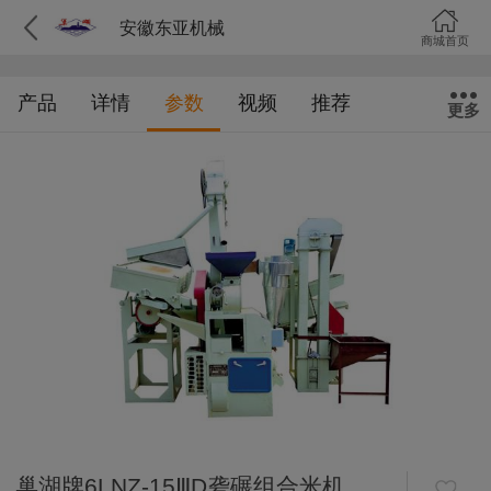
安徽东亚机械
商城首页
产品
详情
参数
视频
推荐
更多
巢湖牌6LNZ-15ⅢD砻碾组合米机