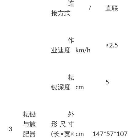
连
/
直联
接方式
作
≥2.5
业速度
km/h
耘
5
锄深度
cm
耘锄
外
与施
形尺寸
3
肥器
(长×宽×
cm
147*57*107