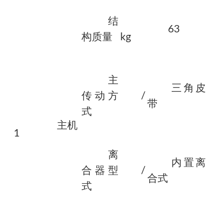
结
63
构质量
kg
主
三角皮
传动方
/
带
式
主机
1
离
内置离
合器型
/
合式
式