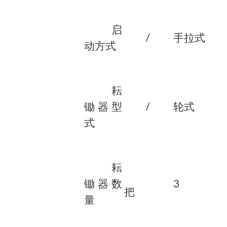
启
/
手拉式
动方式
耘
锄器型
/
轮式
式
耘
锄器数
3
把
量