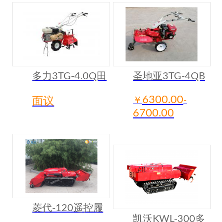
多力3TG-4.0Q田
圣地亚3TG-4QB
园管理机
培土机
6300.00
面议
￥
-
6700.00
菱代-120遥控履
凯沃KWL-300多