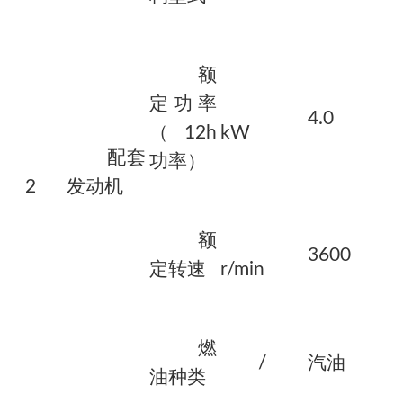
额
定功率
4.0
（12h
kW
配套
功率）
2
发动机
额
3600
定转速
r/min
燃
/
汽油
油种类