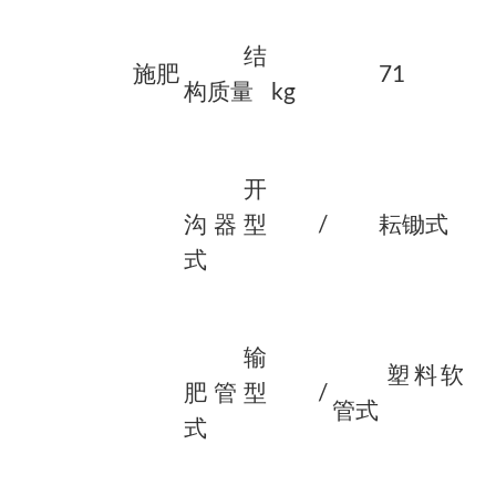
结
施肥
71
构质量
kg
开
沟器型
/
耘锄式
式
输
塑料软
肥管型
/
管式
式