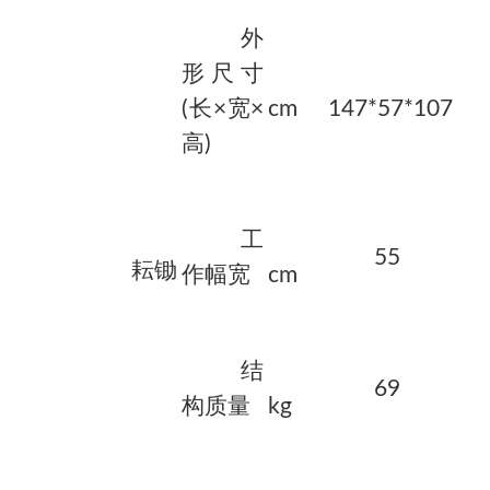
外
形尺寸
(长×宽×
cm
147*57*107
高)
工
55
耘锄
作幅宽
cm
结
69
构质量
kg