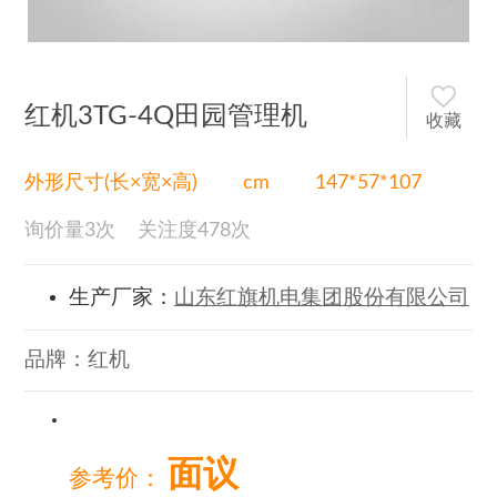
红机3TG-4Q田园管理机
收藏
外形尺寸(长×宽×高) cm 147*57*107
询价量
3
次
关注度
478
次
生产厂家：
山东红旗机电集团股份有限公司
品牌：
红机
面议
参考价：