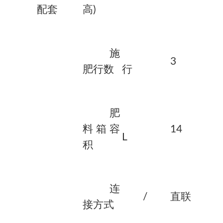
配套
高)
施
3
肥行数
行
肥
料箱容
14
L
积
连
/
直联
接方式