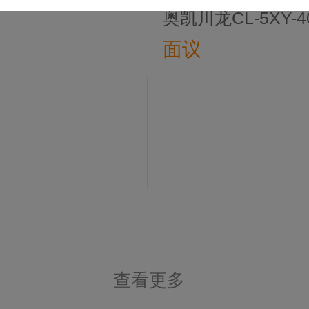
奥凯川龙CL-5XY
面议
查看更多