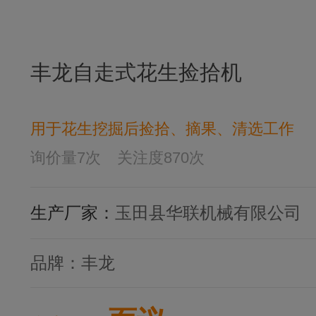
丰龙自走式花生捡拾机
用于花生挖掘后捡拾、摘果、清选工作
询价量
7
次
关注度
870
次
生产厂家：
玉田县华联机械有限公司
品牌：
丰龙