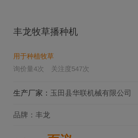
丰龙牧草播种机
用于种植牧草
询价量
4
次
关注度
547
次
生产厂家：
玉田县华联机械有限公司
品牌：
丰龙