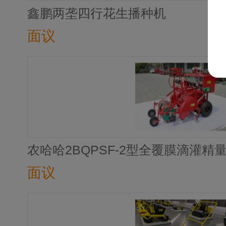
鑫鹏两垄四行花生播种机
面议
农哈哈2BQPSF-2型全覆膜滴灌精
面议