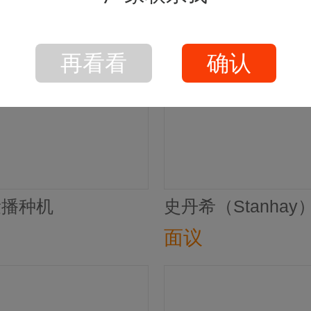
融拓北方2BJQ-9
面议
再看看
确认
量播种机
史丹希（Stanha
机
面议