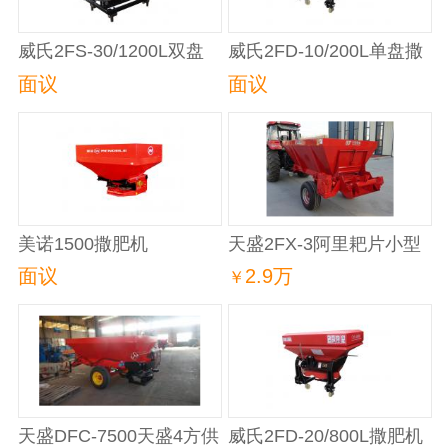
威氏2FS-30/1200L双盘
威氏2FD-10/200L单盘撒
撒肥机
肥机
面议
面议
美诺1500撒肥机
天盛2FX-3阿里耙片小型
湿粪2FX-3扬粪机
面议
2.9万
￥
天盛DFC-7500天盛4方供
威氏2FD-20/800L撒肥机