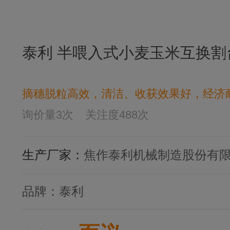
泰利 半喂入式小麦玉米互换割
摘穗脱粒高效，清洁、收获效果好，经济
询价量
3
次
关注度
488
次
生产厂家：
焦作泰利机械制造股份有
品牌：
泰利