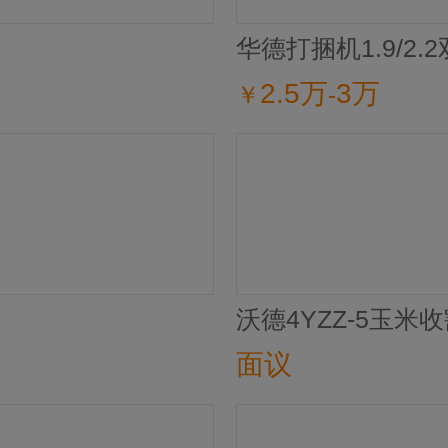
华德打捆机1.9/2
2.5万
3万
￥
-
沃德4YZZ-5玉米
面议