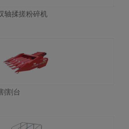
.2双轴揉搓粉碎机
收割割台