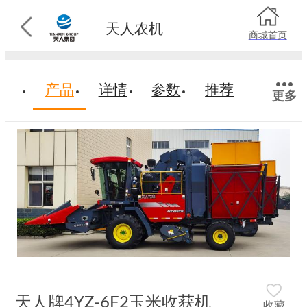
天人农机
商城首页
产品
详情
参数
推荐
更多
天人牌4YZ-6F2玉米收获机
收藏