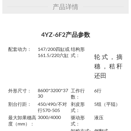
产品详情
4YZ-6F2产品参数
配套动力：
147/200四缸或
结构形
161.5/220六缸
式：
轮式，摘
穗，秸秆
还田
8600*3200*37
外形尺寸：
工作行
6行
30
数：
割台行距：
450/490/不对
剥皮形
5组（平辊）
行570-505
式：
3000/4000
最大卸果穗高
驱动形
液压
度（mm）：
式：