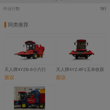
作业行数
5行
同类推荐
天人牌4YZB-6小六行
天人牌4YZ-8F1玉米收获
4YZB-6 (2200) 玉米联合
机
面议
面议
收割机