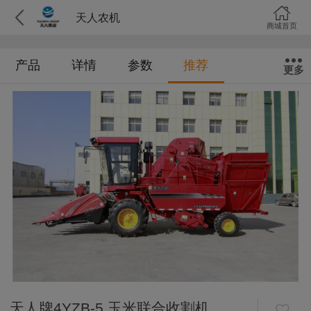
天人农机
商城首页
产品
详情
参数
推荐
更多
天人牌4YZB-5 玉米联合收割机