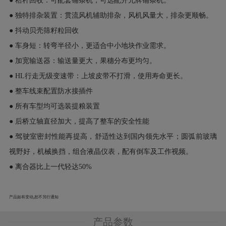
● 秸秆回收：可配套铺条机，可选配开元牌铺条机。
● 独特排杂装置：贯流风机辅助排杂，风机风量大，排杂更顺畅。
● 抖动贝壳筛籽粒回收
● 车身短：转弯半径小，更适合中小地块作业需求。
● 加宽输送器：输送量更大，果穗分布更均匀。
● HL行走无级变速带：上坡皮带不打滑，使用寿命更长。
● 整车线束配置防水接插件
● 所有车型均可选装提粮装置
● 后桥立轴直径加大，提高了整车的安全性能
● 驾驶室密封性能再提高，舒适性达到国内领先水平；圆弧前玻璃
视野好，机械换挡，组合液晶仪表，配有倒车及工作视频。
● 离合器比上一代轻达50%
产品如有变动,恕不另行通知
产品参数