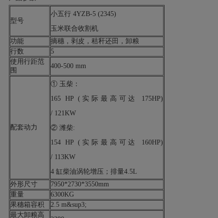
小五行 4YZB-5 (2345)
型号
玉米联合收割机
功能
摘穗，剥皮，秸秆还田，卸粮
行数
5
使用行距范
400-500 mm
围
① 玉柴：
165 HP (实际最高可达 175HP)
/ 121KW
配套动力
② 潍柴:
154 HP (实际最高可达 160HP)
/ 113KW
4 缸柴油涡轮增压；排量4.5L
外形尺寸
7950*2730*3550mm
重量
6300KG
果穗箱容积
2.5 m&sup3;
最大卸粮高