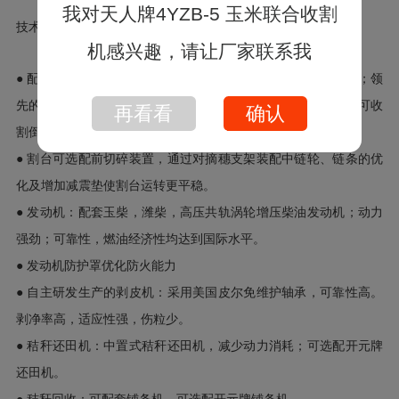
技术特点:
● 配套本公司天人TR系列玉米割台：国内玉米割台行业领导者；领
先的研发设计与制造工艺：摘穗平稳有序，断杆少，不掉棒，可收
割倒伏玉米，可不对行收获，可靠性达到国际领先水平。
● 割台可选配前切碎装置，通过对摘穗支架装配中链轮、链条的优
化及增加减震垫使割台运转更平稳。
● 发动机：配套玉柴，潍柴，高压共轨涡轮增压柴油发动机；动力
强劲；可靠性，燃油经济性均达到国际水平。
● 发动机防护罩优化防火能力
● 自主研发生产的剥皮机：采用美国皮尔免维护轴承，可靠性高。
剥净率高，适应性强，伤粒少。
● 秸秆还田机：中置式秸秆还田机，减少动力消耗；可选配开元牌
还田机。