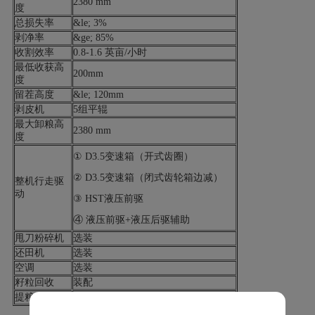
2380 mm
度
总损失率
&le; 3%
剥净率
&ge; 85%
收割效率
0.8-1.6 英亩/小时
最低收获高
200mm
度
留茬高度
&le; 120mm
剥皮机
5组平辊
最大卸粮高
2380 mm
度
① D3.5变速箱（开式齿圈）
② D3.5变速箱（闭式齿轮箱边减）
整机行走驱
动
③ HST液压前驱
④ 液压前驱+液压后驱辅助
甩刀粉碎机
选装
还田机
选装
空调
选装
籽粒回收
装配
提粮装置
选装