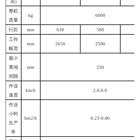
高)
整机
kg
6000
质量
行距
mm
630
580
5
工作
mm
2650
2500
2
幅宽
最小
离地
mm
250
间隙
作业
km/h
2.0-6.0
速度
作业
小时
hm2/h
0.23-0.40
生产
率