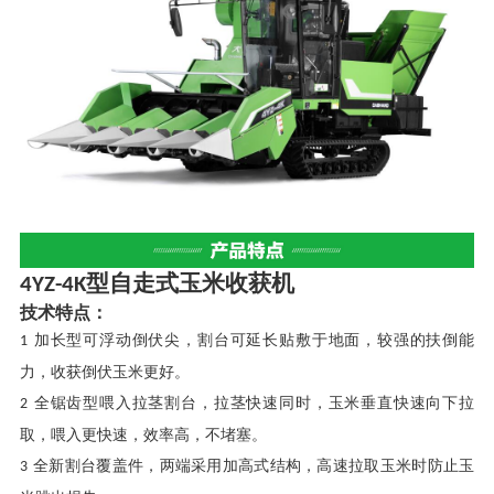
型自走式玉米收获机
4YZ-4K
技术
特点
：
加长型可浮动倒伏尖，割台可延长贴敷于地面，较强的扶倒能
1
力，收获倒伏玉米更好。
全锯齿型喂入拉茎割台，拉茎快速同时，玉米垂直快速向下拉
2
取，喂入更快速，效率高，不堵塞。
全新割台覆盖件，两端采用加高式结构，高速拉取玉米时防止玉
3