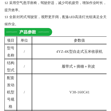
采用空气悬浮座椅，驾驶舒适，减少司机疲劳，增加作业时长，
12
提升效率。
全新封闭式驾驶室，视野更开阔，配备
高清灯光组满足全天
13
LED
候作业。
项目
单位
参数值
型号
/
4YZ-4K型自走式玉米收获机
名称
结构
/
履带式＋摘穗＋剥皮
型式
配套
发动
机型
/
V38-160C41
号规
格