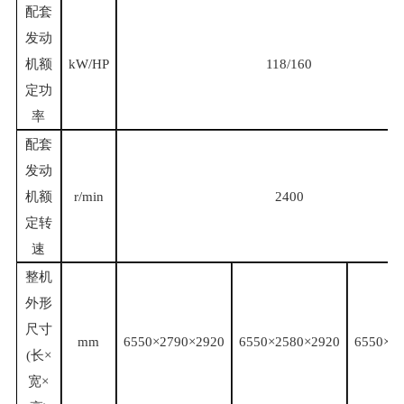
配套
发动
机额
kW/HP
118/160
定功
率
配套
发动
机额
r/min
2400
定转
速
整机
外形
尺寸
mm
6550×2790×2920
6550×2580×2920
6550×2
(长×
宽×