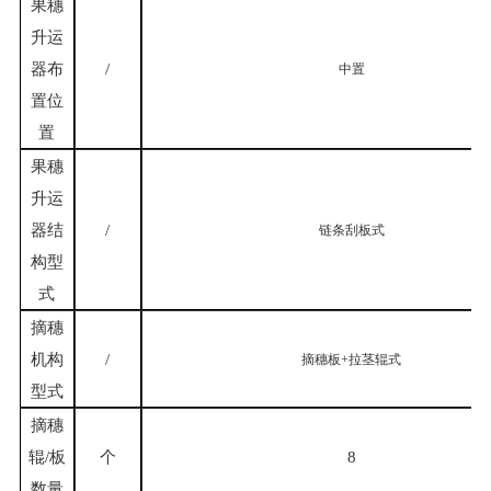
果穗
升运
器布
/
中置
置位
置
果穗
升运
器结
/
链条刮板式
构型
式
摘穗
机构
/
摘穗板
+拉茎辊式
型式
摘穗
辊
/板
个
8
数量