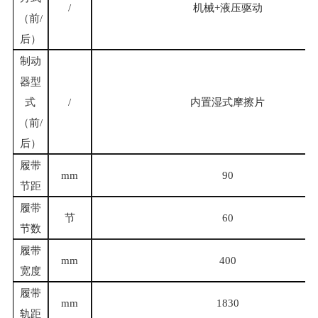
/
机械
+液压驱动
（前
/
后）
制动
器型
式
/
内置湿式摩擦片
（前
/
后）
履带
mm
90
节距
履带
节
60
节数
履带
mm
400
宽度
履带
mm
1830
轨距