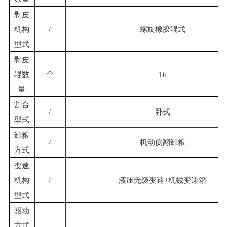
剥皮
机构
/
螺旋橡胶辊式
型式
剥皮
辊数
个
16
量
割台
/
卧式
型式
卸粮
/
机动侧翻卸粮
方式
变速
机构
/
液压无级变速
+机械变速箱
型式
驱动
方式