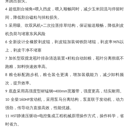
米跳出损失。
超低割台倾角
喂入挡皮，喂入顺畅同时，减少玉米回流与停留时
4
+
间，降低割台磕粒与掉粒损失。
采用吸、吹双风机
二次拉茎排草结构，保证输送顺畅，降低剥皮
5
+
机负荷与堵塞东风风险
全新设计全橡胶剥皮辊，剥皮辊加装铸铁防堵辊，剥皮率
以
6
96%
上，剥皮干净不堵塞
加长型双搅龙苞叶排杂清选装置
籽粒自动卸粮，苞叶分离彻底不
7
+
跑粮，卸料快速效率高。
粮仓标配跑步机，粮仓装仓更满，增加装载能力，减少卸料频
8
次，提升效率。
底盘采用高强度型材锰钢
宽履带，强度更高，结实耐用。
9
+400mm
全柴
发动机，采用泵马分离结构，泵直联于发动机，动力
10
160HP
强劲，传导动力直接高效，性能优越。
静液压驱动
电控集成工程机械原理操作方式，操作科学，省
11
HST
+
时省力。