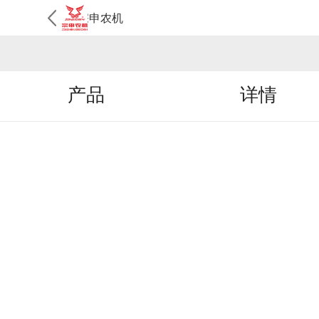
宗申农机
产品
详情