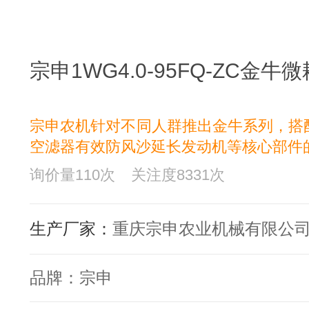
宗申1WG4.0-95FQ-ZC金牛
宗申农机针对不同人群推出金牛系列，搭
空滤器有效防风沙延长发动机等核心部件
询价量
110
次
关注度
8331
次
生产厂家：
重庆宗申农业机械有限公
品牌：
宗申