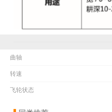
曲轴
转速
飞轮状态