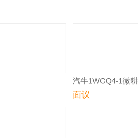
汽牛1WGQ4-1微
面议